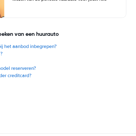
oeken van een huurauto
bij het aanbod inbegrepen?
l?
model reserveren?
der creditcard?